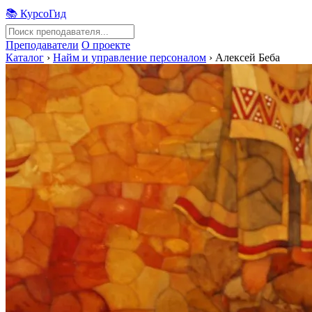
📚 КурсоГид
Преподаватели
О проекте
Каталог
›
Найм и управление персоналом
›
Алексей Беба