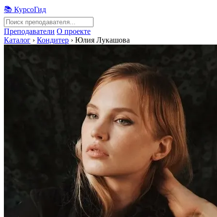
📚 КурсоГид
Преподаватели
О проекте
Каталог
›
Кондитер
›
Юлия Лукашова