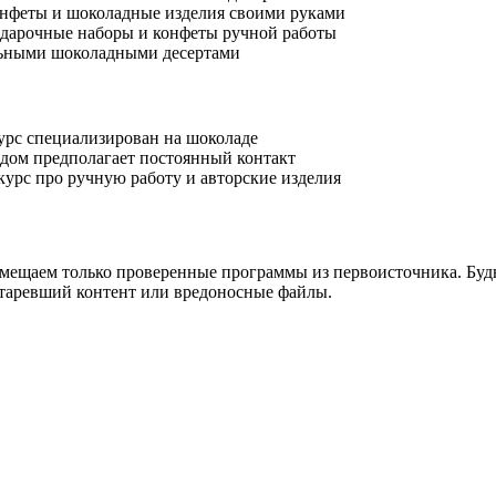
онфеты и шоколадные изделия своими руками
подарочные наборы и конфеты ручной работы
льными шоколадными десертами
урс специализирован на шоколаде
адом предполагает постоянный контакт
урс про ручную работу и авторские изделия
ещаем только проверенные программы из первоисточника. Будь
таревший контент или вредоносные файлы.