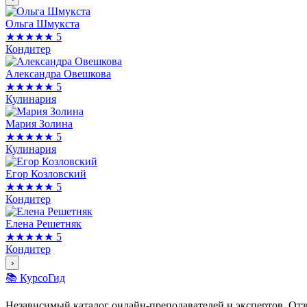
Ольга Шмукста
★★★★★
5
Кондитер
Александра Овешкова
★★★★★
5
Кулинария
Мария Золина
★★★★★
5
Кулинария
Егор Козловский
★★★★★
5
Кондитер
Елена Решетняк
★★★★★
5
Кондитер
›
📚 КурсоГид
Независимый каталог онлайн-преподавателей и экспертов. Отз