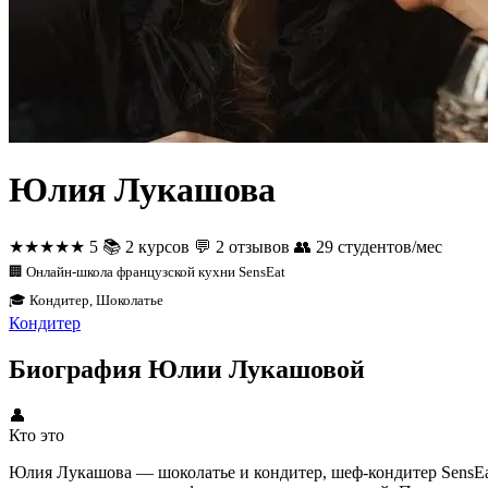
Юлия Лукашова
★★★★★
5
📚
2 курсов
💬
2 отзывов
👥
29 студентов/мес
🏢 Онлайн-школа французской кухни SensEat
🎓 Кондитер, Шоколатье
Кондитер
Биография Юлии Лукашовой
👤
Кто это
Юлия Лукашова — шоколатье и кондитер, шеф-кондитер SensEa