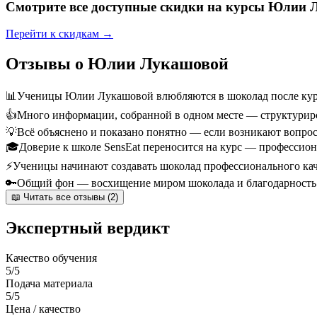
Смотрите все доступные скидки на курсы Юлии
Перейти к скидкам →
Отзывы о Юлии Лукашовой
📊
Ученицы Юлии Лукашовой влюбляются в шоколад после курса
👍
Много информации, собранной в одном месте — структуриро
💡
Всё объяснено и показано понятно — если возникают вопрос
🎓
Доверие к школе SensEat переносится на курс — профессио
⚡
Ученицы начинают создавать шоколад профессионального кач
🔑
Общий фон — восхищение миром шоколада и благодарность 
📖 Читать все отзывы (2)
Экспертный вердикт
Качество обучения
5/5
Подача материала
5/5
Цена / качество