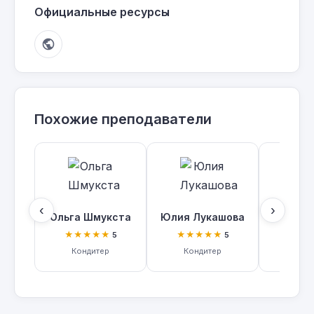
Официальные ресурсы
Похожие преподаватели
‹
›
Ольга Шмукста
Юлия Лукашова
Алексан
★★★★★
★★★★★
★
5
5
Кондитер
Кондитер
К