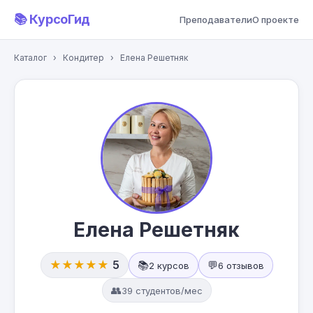
📚 КурсоГид
Преподаватели
О проекте
Каталог
›
Кондитер
›
Елена Решетняк
Елена Решетняк
★★★★★
5
📚
💬
2 курсов
6 отзывов
👥
39 студентов/мес