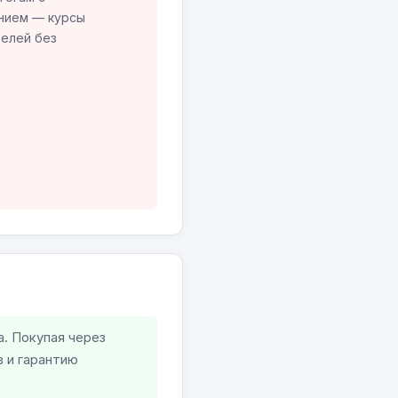
нием — курсы
елей без
а. Покупая через
в и гарантию