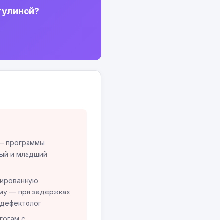
тулиной?
— программы
ый и младший
зированную
му — при задержках
 дефектолог
гогам с