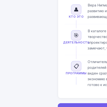
Вера Нигма
👤
развитию 
развивающи
КТО ЭТО
В каталоге
🎯
творчество
спроектиро
ДЕЯТЕЛЬНОСТЬ
замечают, 
Отличитель
📋
родителей 
виден сраз
ПРОГРАММЫ
экономию в
готово к и