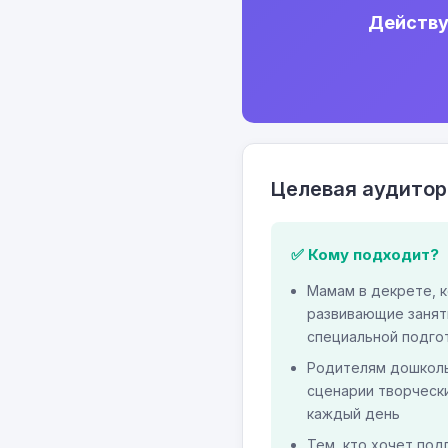
Действу
Целевая аудитор
✅ Кому подходит?
Мамам в декрете, 
развивающие занят
специальной подго
Родителям дошколь
сценарии творческ
каждый день
Тем, кто хочет под