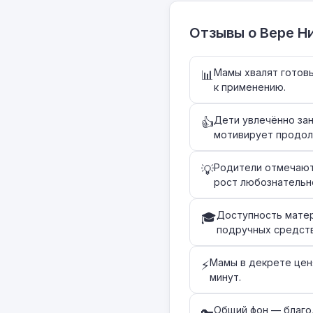
Отзывы о Вере Н
Мамы хвалят готовы
📊
к применению.
Дети увлечённо зан
👍
мотивирует продол
Родители отмечают
💡
рост любознательн
Доступность матер
🎓
подручных средств
Мамы в декрете цен
⚡
минут.
Общий фон — благо
🔑