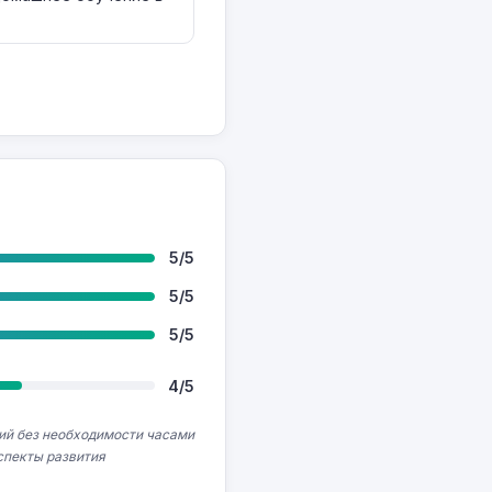
5/5
5/5
5/5
4/5
ий без необходимости часами
спекты развития