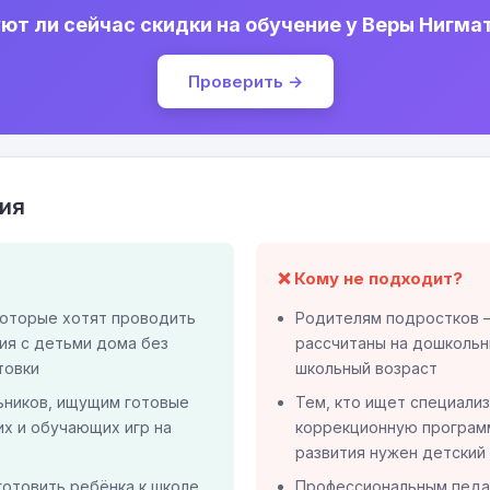
ют ли сейчас скидки на обучение у Веры Нигма
Проверить →
ия
❌ Кому не подходит?
которые хотят проводить
Родителям подростков 
ия с детьми дома без
рассчитаны на дошкольн
товки
школьный возраст
ников, ищущим готовые
Тем, кто ищет специали
их и обучающих игр на
коррекционную програм
развития нужен детский
готовить ребёнка к школе
Профессиональным педа