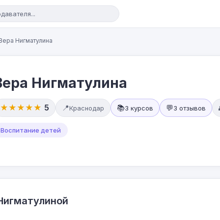
Вера Нигматулина
Вера Нигматулина
★★★★★
5
📍
📚
💬
Краснодар
3 курсов
3 отзывов
Воспитание детей
Нигматулиной