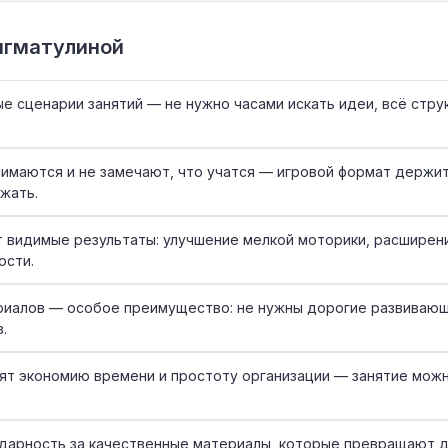
игматулиной
е сценарии занятий — не нужно часами искать идеи, всё стру
имаются и не замечают, что учатся — игровой формат держит
жать.
 видимые результаты: улучшение мелкой моторики, расширени
ости.
иалов — особое преимущество: не нужны дорогие развивающ
.
ят экономию времени и простоту организации — занятие можно
дарность за качественные материалы, которые превращают 