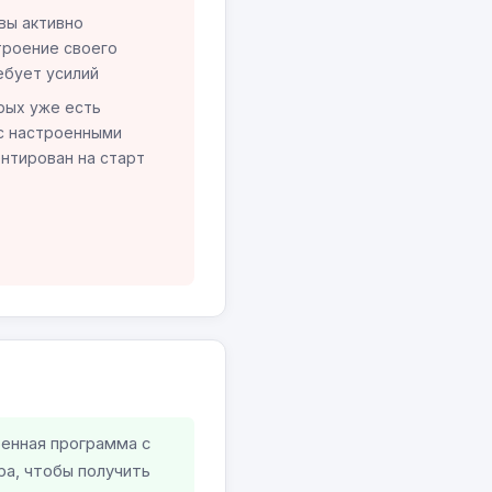
вы активно
троение своего
ебует усилий
рых уже есть
с настроенными
нтирован на старт
енная программа с
а, чтобы получить