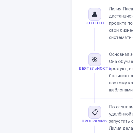
Лилия Плеш
👤
дистанцион
проекта п
КТО ЭТО
свой бизне
системати
Основная э
🎯
Она обучае
продукт, н
ДЕЯТЕЛЬНОСТЬ
больших вл
поэтому к
шаблонами,
По отзывам
📋
удалённой 
запустить 
ПРОГРАММЫ
Лилия дела