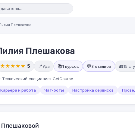
Лилия Плешакова
Лилия Плешакова
★★★★★
5
📍
📚
💬
👥
Уфа
1 курсов
3 отзывов
15 ст
 Технический специалист GetCourse
Карьера и работа
Чат-боты
Настройка сервисов
Прове
 Плешаковой