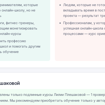
ринимателям, которые
Людям, которые не гото
 онлайн-школу, но не
вкладывать время в пос
ь
проекта — результат тр
ги, фитнес-тренеры,
Профессионалам, у кото
ающим монетизировать
успешная онлайн-школа 
онлайн-курсы
процессами — курс орие
воить профессию
школ и помогать другим
ть обучение
ешаковой
влены только подлинные курсы Лилии Плешаковой — 1 провер
ием. Мы рекомендуем приобретать обучение только у автор