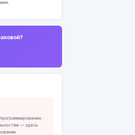
ами.
шаковой?
е программированию
льностям — здесь
зовании