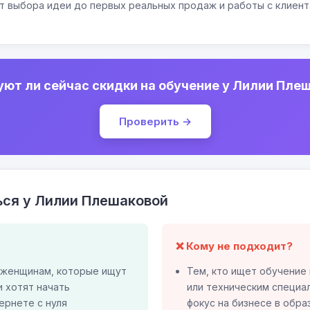
т выбора идеи до первых реальных продаж и работы с клиент
ют ли сейчас скидки на обучение у Лилии Пле
Проверить →
ься у Лилии Плешаковой
❌ Кому не подходит?
 женщинам, которые ищут
Тем, кто ищет обучени
 хотят начать
или техническим специа
ернете с нуля
фокус на бизнесе в обра