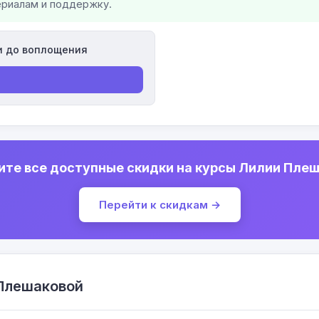
ериалам и поддержку.
и до воплощения
те все доступные скидки на курсы Лилии Пле
Перейти к скидкам →
Плешаковой