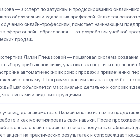
акова — эксперт по запускам и продюсированию онлайн-школ
ного образования и удалённых профессий. Является основат
о обучению онлайн-профессиям, помогает начинающим предп
с в сфере онлайн-образования — от разработки учебной про
ческих продаж.
кспертиза Лилии Плешаковой — пошаговая система создания 
т выбору прибыльной ниши, упаковке экспертизы в цельный 
астройке автоматических воронок продаж и привлечению пер
ожений в рекламу. Программы рассчитаны на людей без техн
аждый шаг объясняется максимально детально и сопровожда
 чек-листами и видеоинструкциями.
 учениц, до знакомства с Лилией многие из них не представлял
работе и как монетизировать свои навыки. После прохождени
собственные онлайн-проекты и начать получать стабильный д
ет акцент на практических результатах и сопровождает кажд