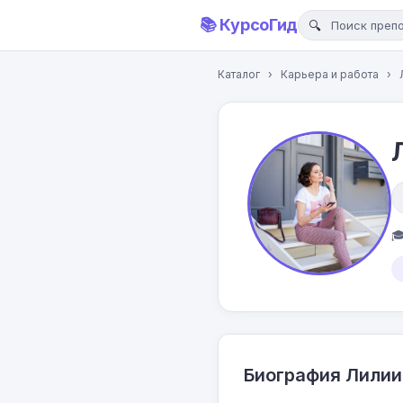
📚 КурсоГид
Каталог
›
Карьера и работа
›

Биография Лилии