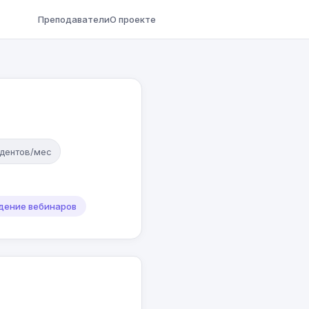
Преподаватели
О проекте
удентов/мес
дение вебинаров