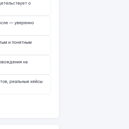
детельствует о
после — уверенно
тым и понятным
овождения на
тов, реальные кейсы